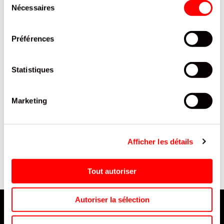
Nécessaires
du
consentement
Préférences
Statistiques
Marketing
GAUFRETTE CHOCO CREME
SALADE POULET ZESTE
210G/14
CITRON 220G/7
Afficher les détails
Tout autoriser
Autoriser la sélection