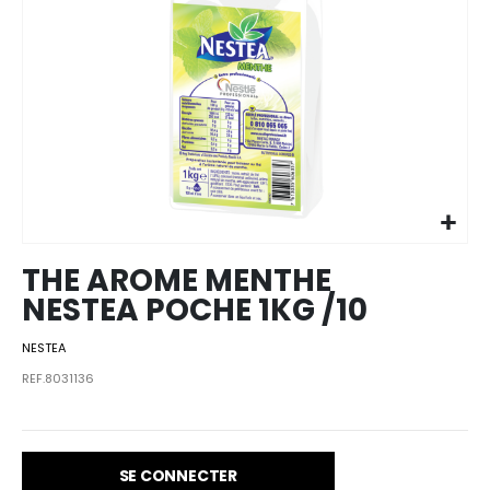
Skip to
the
beginning
of the
images
THE AROME MENTHE
gallery
NESTEA POCHE 1KG /10
NESTEA
REF.8031136
SE CONNECTER