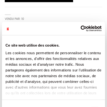
VENDU PAR: 10
INFORMATION
Ce site web utilise des cookies.
Préparation instantanée pour boisson au thé à l'arôme
Les cookies nous permettent de personnaliser le contenu
naturel de menthe.
et les annonces, d'offrir des fonctionnalités relatives aux
médias sociaux et d'analyser notre trafic. Nous
CARACTÉRISTIQUES
partageons également des informations sur l'utilisation de
notre site avec nos partenaires de médias sociaux, de
DOCUMENTATION
publicité et d'analyse, qui peuvent combiner celles-ci
avec d'autres informations que vous leur avez fournies
ou qu'ils ont collectées lors de votre utilisation de leurs
PRODUITS QUI POURRAIENT VOUS
INTERESSER
services.
Sélection